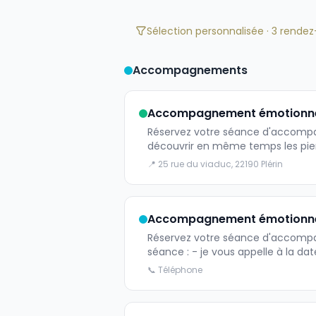
Sélection personnalisée · 3 rende
Accompagnements
Accompagnement émotionnel e
Réservez votre séance d'accompag
découvrir en même temps les pierres naturelles équitables
besoins - place au tirage et visiali
📍 25 rue du viaduc, 22190 Plérin
de séance, puis je vous envoi un email avec les conseils pertinents. P
personnes qui ne se sont pas pré
suis dans l'obligation de mettre en place un paiement de
Merci à vous ! Sarah 🙏✨
Accompagnement émotionnel 
Réservez votre séance d'accompagneme
séance : - je vous appelle à la da
votre propre temps de séance n'en
📞 Téléphone
énergétique - je vous fais 2 retour