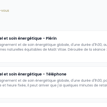
z-vous
t soin énergétique - Plérin
nement et de soin énergétique globale, d'une durée d'1h30, au 
 de Maât Vitae. Déroulée de la séance : - temps de discussion sur vos
sation - puis au soin énergétique - je vous fais 2 retours suite à 
our rappel, le tarif est de 100€. Au vue de l'incivilité de plusieurs
sentées au RDV et ce sans me contacter (car cela peut bien arr
 40€ à la réservation. Vous pouvez me joindre au 09 75 18 2010 au besoin :)
et soin énergétique - Téléphone
nt et de soin énergétique globale, d'une durée d'1h30, par téléphone.
te et heure fixée, il peut arriver que j'ai quelques minutes de r
 sera pas impacté. - après un temps de discussion sur vos besoi
s suite à cela : le premier en dernière partie de séance, puis je 